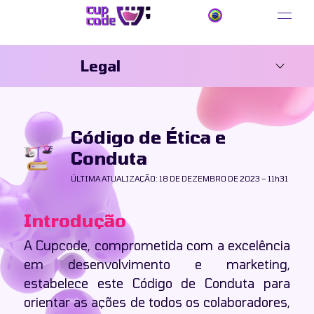
Legal
Início
Código de Ética e
Conduta
Políticas
ÚLTIMA ATUALIZAÇÃO: 18 DE DEZEMBRO DE 2023 – 11h31
Políticas de Privacidade
Política Contra Abuso
Introdução
Política Anticorrupção
A Cupcode, comprometida com a excelência
Políticas de Cookies
em desenvolvimento e marketing,
Políticas de Direitos Humanos
estabelece este Código de Conduta para
orientar as ações de todos os colaboradores,
Política Antitruste