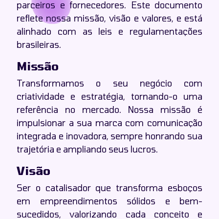
parceiros e fornecedores. Este documento
Política de Ideias Não Solicitadas
reflete nossa missão, visão e valores, e está
Política de Backups
alinhado com as leis e regulamentações
brasileiras.
Termos
Missão
Termos de Serviço da Cupcode
Transformamos o seu negócio com
Termos de Uso da Cupcode
criatividade e estratégia, tornando-o uma
Termo de Garantia de 2 Anos
referência no mercado. Nossa missão é
Termos de Uso do GiantLeap
impulsionar a sua marca com comunicação
Termos de Uso do IndicaAí
integrada e inovadora, sempre honrando sua
trajetória e ampliando seus lucros.
Visão
Ser o catalisador que transforma esboços
em empreendimentos sólidos e bem-
sucedidos, valorizando cada conceito e