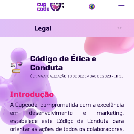
Legal
Início
Código de Ética e
Conduta
Políticas
ÚLTIMA ATUALIZAÇÃO: 18 DE DEZEMBRO DE 2023 – 11h31
Políticas de Privacidade
Política Contra Abuso
Introdução
Política Anticorrupção
A Cupcode, comprometida com a excelência
Políticas de Cookies
em desenvolvimento e marketing,
Políticas de Direitos Humanos
estabelece este Código de Conduta para
orientar as ações de todos os colaboradores,
Política Antitruste