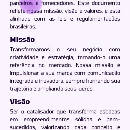
parceiros e fornecedores. Este documento
Política de Ideias Não Solicitadas
reflete nossa missão, visão e valores, e está
Política de Backups
alinhado com as leis e regulamentações
brasileiras.
Termos
Missão
Termos de Serviço da Cupcode
Transformamos o seu negócio com
Termos de Uso da Cupcode
criatividade e estratégia, tornando-o uma
Termo de Garantia de 2 Anos
referência no mercado. Nossa missão é
Termos de Uso do GiantLeap
impulsionar a sua marca com comunicação
Termos de Uso do IndicaAí
integrada e inovadora, sempre honrando sua
trajetória e ampliando seus lucros.
Visão
Ser o catalisador que transforma esboços
em empreendimentos sólidos e bem-
sucedidos, valorizando cada conceito e