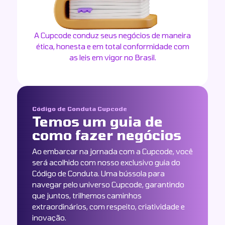
A Cupcode conduz seus negócios de maneira
ética, honesta e em total conformidade com
as leis em vigor no Brasil.
Código de Conduta Cupcode
Temos um guia de
como fazer negócios
Ao embarcar na jornada com a Cupcode, você
será acolhido com nosso exclusivo guia do
Código de Conduta. Uma bússola para
navegar pelo universo Cupcode, garantindo
que juntos, trilhemos caminhos
extraordinários, com respeito, criatividade e
inovação.