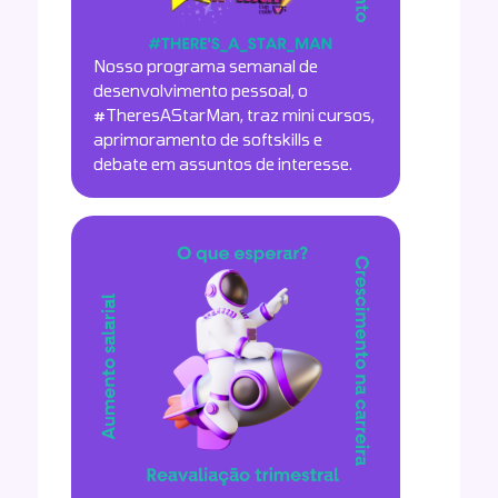
Nosso programa semanal de
desenvolvimento pessoal, o
#TheresAStarMan, traz mini cursos,
aprimoramento de softskills e
debate em assuntos de interesse.