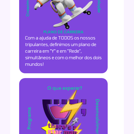
Com a ajuda de TODOS os nossos
tripulantes, definimos um plano de
carreira em "Y" e em "Rede",
simultâneos e com o melhor dos dois
mundos!