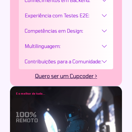
Conhecimentos em Backend:
Experiência com Testes E2E:
Competências em Design:
Multilinguagem:
Contribuições para a Comunidade:
Quero ser um Cupcoder >
E o melhor de tudo...
100%
REMOTO