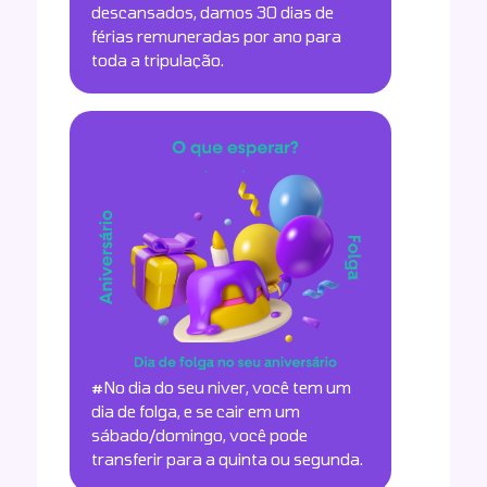
descansados, damos 30 dias de
férias remuneradas por ano para
toda a tripulação.
#No dia do seu niver, você tem um
dia de folga, e se cair em um
sábado/domingo, você pode
transferir para a quinta ou segunda.