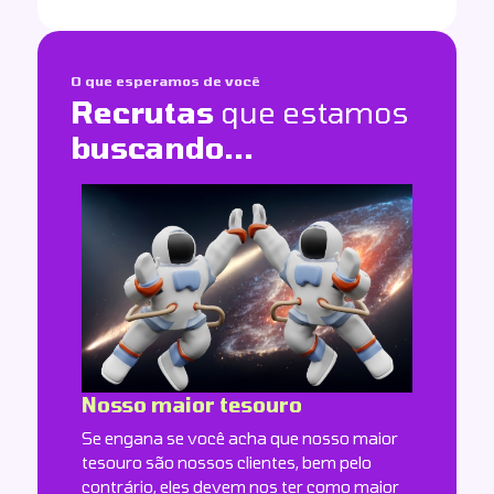
O que esperamos de você
Recrutas
que estamos
buscando...
Nosso maior tesouro
Se engana se você acha que nosso maior
tesouro são nossos clientes, bem pelo
contrário, eles devem nos ter como maior