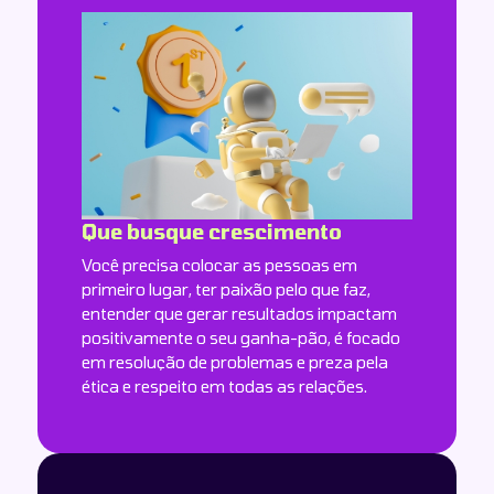
Que busque crescimento
Você precisa colocar as pessoas em
primeiro lugar, ter paixão pelo que faz,
entender que gerar resultados impactam
positivamente o seu ganha-pão, é focado
em resolução de problemas e preza pela
ética e respeito em todas as relações.