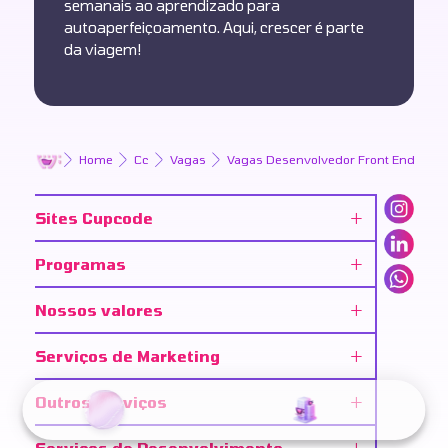
semanais ao aprendizado para
autoaperfeiçoamento. Aqui, crescer é parte
da viagem!
Home
Cc
Vagas
Vagas Desenvolvedor Front End
+
Sites Cupcode
+
Programas
Cupcode.com.br
Cupcode.DEV
+
Nossos valores
IndicaAí - Afiliados
Cupcode Civic
There's A Star Man
+
Serviços de Marketing
Ética e Compliance
Cupcode Host
Parceria Cupcode
Meio Ambiente
+
Outros serviços
Marketing Digital
GiantLeap
Pessoas
Branding
+
Serviços de Desenvolvimento