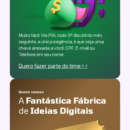
O Gestor de Tráfego é o responsável pelas
estratégias de mídia paga dos clientes da
Cubo, seu acompanhamento e otimização
de suas campanhas.
Ver a vaga
Muito fácil: Via PIX, todo 5º dia útil do mês
seguinte, a única exigência, é que seja uma
chave anexada a você. CPF, E-mail ou
Telefone em seu nome.
Quero fazer parte do time > >
Quem somos
A
Fantástica Fábrica
de
Ideias Digitais