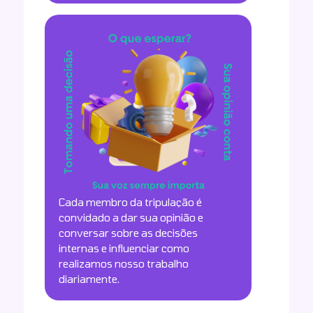
Cada membro da tripulação é
convidado a dar sua opinião e
conversar sobre as decisões
internas e influenciar como
realizamos nosso trabalho
diariamente.