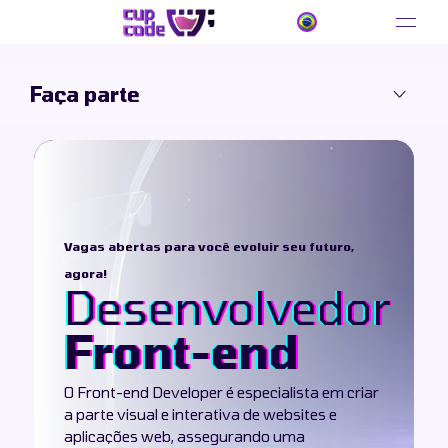
Faça parte
Sobre
Como trabalhamos
Vagas abertas para você evoluir seu futuro,
agora!
Desenvolvedor
Vantagens Cupcode
Front-end
Faça parte
O Front-end Developer é especialista em criar
a parte visual e interativa de websites e
aplicações web, assegurando uma