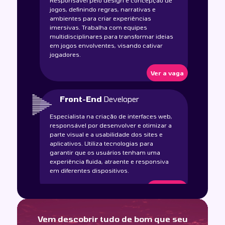
Responsável pelo design e concepção de
jogos, definindo regras, narrativas e
ambientes para criar experiências
imersivas. Trabalha com equipes
multidisciplinares para transformar ideias
em jogos envolventes, visando cativar
jogadores.
Ver a vaga
Front-End
Developer
Especialista na criação de interfaces web,
responsável por desenvolver e otimizar a
parte visual e a usabilidade dos sites e
aplicativos. Utiliza tecnologias para
garantir que os usuários tenham uma
experiência fluida, atraente e responsiva
em diferentes dispositivos.
Ver a vaga
Back-End
Developer
Vem descobrir tudo de bom que seu